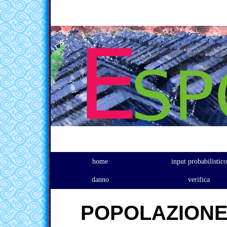
home
input probabilistico
danno
verifica
POPOLAZIONE